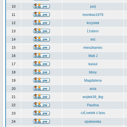
10
jurij
11
monikas1976
12
krzysiek
13
Ĺťubrro
14
wiz
15
mieszkaniec
16
Mati J
17
kasiul
18
bboy
19
Magdalena
20
ania
21
wojtek39_tbg
22
Paulina
czĹowiek z lasu
23
24
opatowska