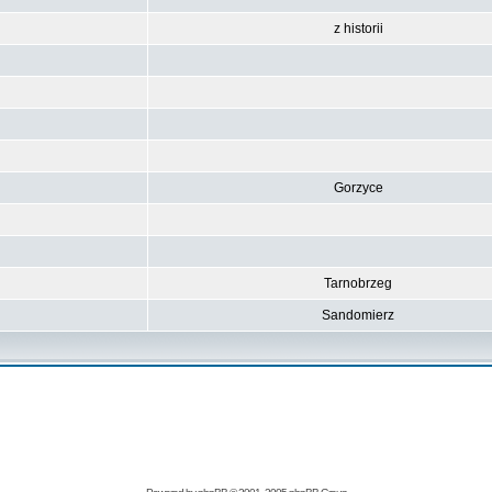
z historii
Gorzyce
Tarnobrzeg
Sandomierz