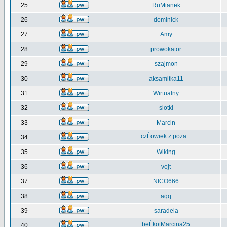
25
RuMianek
26
dominick
27
Amy
28
prowokator
29
szajmon
30
aksamitka11
31
Wirtualny
32
slotki
33
Marcin
czĹowiek z poza...
34
35
Wiking
36
vojt
37
NICO666
38
aqq
39
saradela
beĹkotMarcina25
40