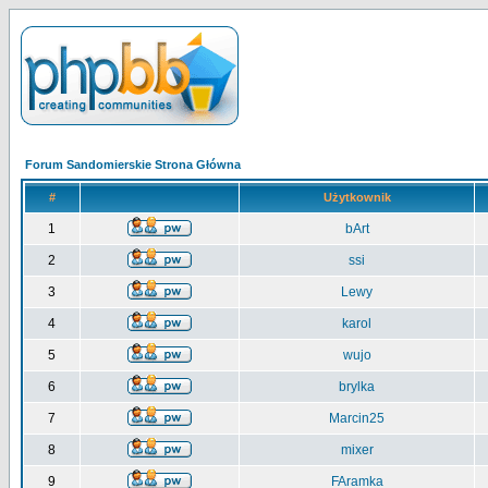
Forum Sandomierskie Strona Główna
#
Użytkownik
1
bArt
2
ssi
3
Lewy
4
karol
5
wujo
6
brylka
7
Marcin25
8
mixer
9
FAramka