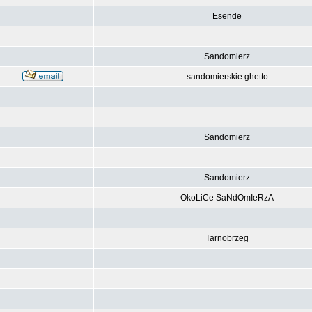
Esende
Sandomierz
sandomierskie ghetto
Sandomierz
Sandomierz
OkoLiCe SaNdOmIeRzA
Tarnobrzeg