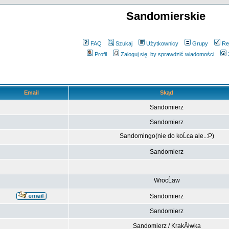
Sandomierskie
FAQ
Szukaj
Użytkownicy
Grupy
Re
Profil
Zaloguj się, by sprawdzić wiadomości
Email
Skąd
Sandomierz
Sandomierz
Sandomingo(nie do koĹca ale..:P)
Sandomierz
WrocĹaw
Sandomierz
Sandomierz
Sandomierz / KrakĂłwka