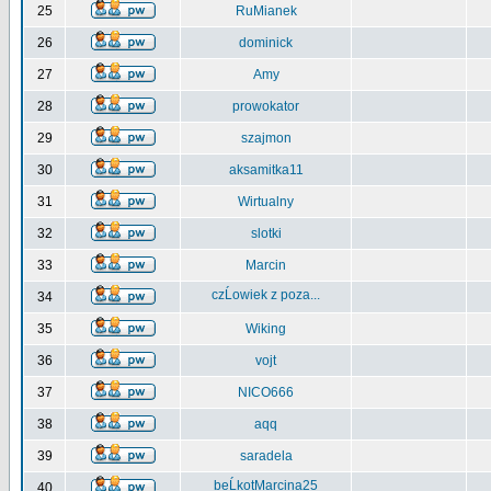
25
RuMianek
26
dominick
27
Amy
28
prowokator
29
szajmon
30
aksamitka11
31
Wirtualny
32
slotki
33
Marcin
czĹowiek z poza...
34
35
Wiking
36
vojt
37
NICO666
38
aqq
39
saradela
beĹkotMarcina25
40