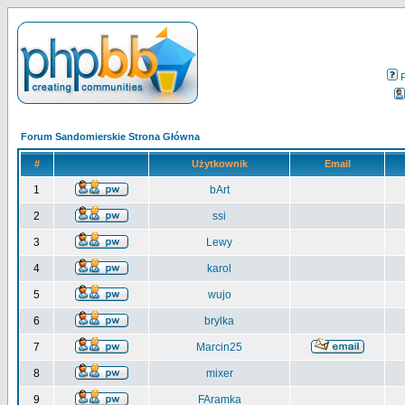
Forum Sandomierskie Strona Główna
#
Użytkownik
Email
1
bArt
2
ssi
3
Lewy
4
karol
5
wujo
6
brylka
7
Marcin25
8
mixer
9
FAramka