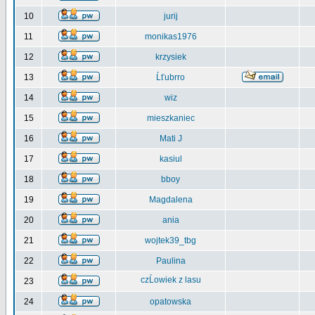
10
jurij
11
monikas1976
12
krzysiek
13
Ĺťubrro
14
wiz
15
mieszkaniec
16
Mati J
17
kasiul
18
bboy
19
Magdalena
20
ania
21
wojtek39_tbg
22
Paulina
czĹowiek z lasu
23
24
opatowska