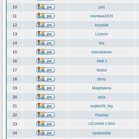
10
jurij
11
monikas1976
12
krzysiek
13
Ĺťubrro
14
wiz
15
mieszkaniec
16
Mati J
17
kasiul
18
bboy
19
Magdalena
20
ania
21
wojtek39_tbg
22
Paulina
czĹowiek z lasu
23
24
opatowska