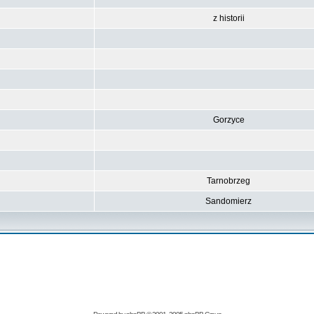
z historii
Gorzyce
Tarnobrzeg
Sandomierz