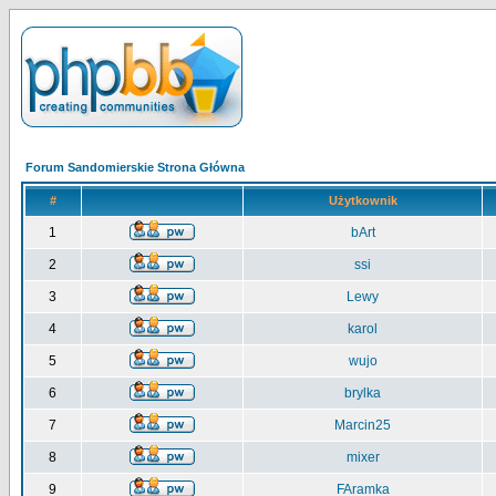
Forum Sandomierskie Strona Główna
#
Użytkownik
1
bArt
2
ssi
3
Lewy
4
karol
5
wujo
6
brylka
7
Marcin25
8
mixer
9
FAramka