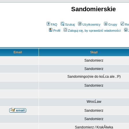
Sandomierskie
FAQ
Szukaj
Użytkownicy
Grupy
Re
Profil
Zaloguj się, by sprawdzić wiadomości
Email
Skąd
Sandomierz
Sandomierz
Sandomingo(nie do koĹca ale..:P)
Sandomierz
WrocĹaw
Sandomierz
Sandomierz
Sandomierz / KrakĂłwka