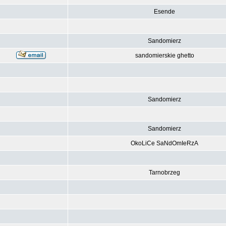
Esende
Sandomierz
sandomierskie ghetto
Sandomierz
Sandomierz
OkoLiCe SaNdOmIeRzA
Tarnobrzeg