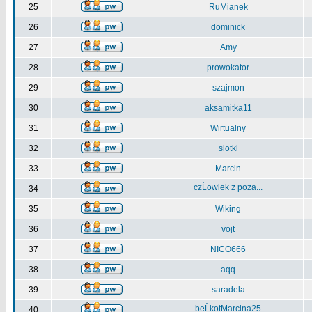
25
RuMianek
26
dominick
27
Amy
28
prowokator
29
szajmon
30
aksamitka11
31
Wirtualny
32
slotki
33
Marcin
czĹowiek z poza...
34
35
Wiking
36
vojt
37
NICO666
38
aqq
39
saradela
beĹkotMarcina25
40