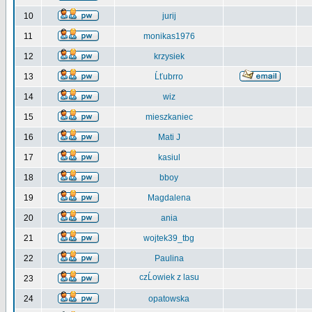
10
jurij
11
monikas1976
12
krzysiek
13
Ĺťubrro
14
wiz
15
mieszkaniec
16
Mati J
17
kasiul
18
bboy
19
Magdalena
20
ania
21
wojtek39_tbg
22
Paulina
czĹowiek z lasu
23
24
opatowska