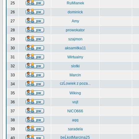
25
RuMianek
26
dominick
27
Amy
28
prowokator
29
szajmon
30
aksamitka11
31
Wirtualny
32
slotki
33
Marcin
czĹowiek z poza...
34
35
Wiking
36
vojt
37
NICO666
38
aqq
39
saradela
beĹkotMarcina25
40