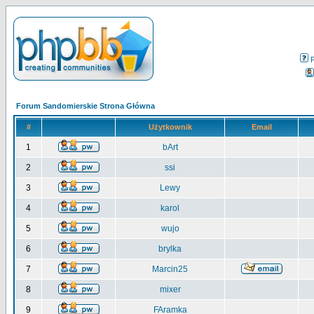
Forum Sandomierskie Strona Główna
#
Użytkownik
Email
1
bArt
2
ssi
3
Lewy
4
karol
5
wujo
6
brylka
7
Marcin25
8
mixer
9
FAramka