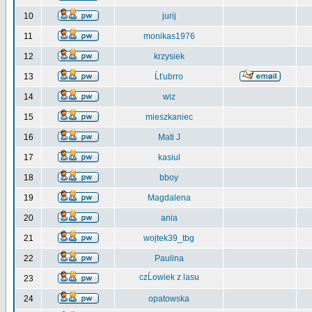
10
jurij
11
monikas1976
12
krzysiek
13
Ĺťubrro
14
wiz
15
mieszkaniec
16
Mati J
17
kasiul
18
bboy
19
Magdalena
20
ania
21
wojtek39_tbg
22
Paulina
czĹowiek z lasu
23
24
opatowska