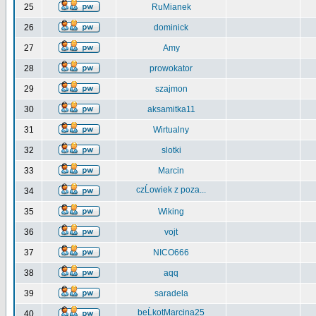
25
RuMianek
26
dominick
27
Amy
28
prowokator
29
szajmon
30
aksamitka11
31
Wirtualny
32
slotki
33
Marcin
czĹowiek z poza...
34
35
Wiking
36
vojt
37
NICO666
38
aqq
39
saradela
beĹkotMarcina25
40