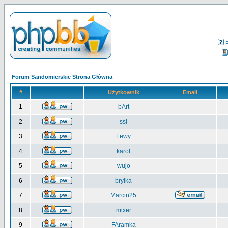
Forum Sandomierskie Strona Główna
#
Użytkownik
Email
1
bArt
2
ssi
3
Lewy
4
karol
5
wujo
6
brylka
7
Marcin25
8
mixer
9
FAramka