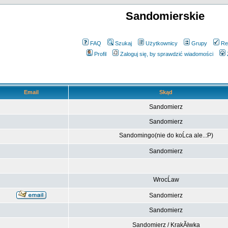
Sandomierskie
FAQ
Szukaj
Użytkownicy
Grupy
Re
Profil
Zaloguj się, by sprawdzić wiadomości
Email
Skąd
Sandomierz
Sandomierz
Sandomingo(nie do koĹca ale..:P)
Sandomierz
WrocĹaw
Sandomierz
Sandomierz
Sandomierz / KrakĂłwka