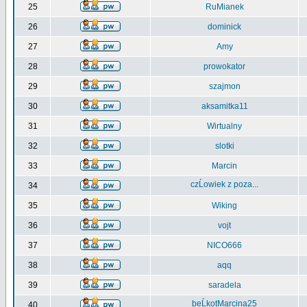
25
RuMianek
26
dominick
27
Amy
28
prowokator
29
szajmon
30
aksamitka11
31
Wirtualny
32
slotki
33
Marcin
czĹowiek z poza...
34
35
Wiking
36
vojt
37
NICO666
38
aqq
39
saradela
beĹkotMarcina25
40