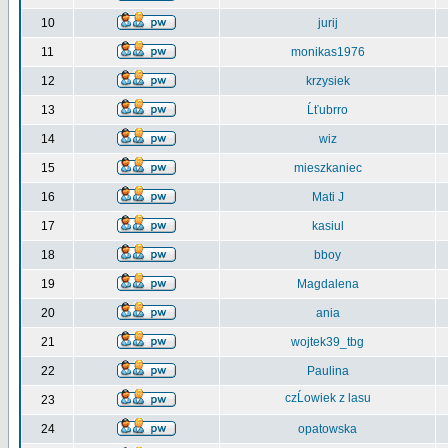
10
jurij
11
monikas1976
12
krzysiek
13
Ĺťubrro
14
wiz
15
mieszkaniec
16
Mati J
17
kasiul
18
bboy
19
Magdalena
20
ania
21
wojtek39_tbg
22
Paulina
czĹowiek z lasu
23
24
opatowska