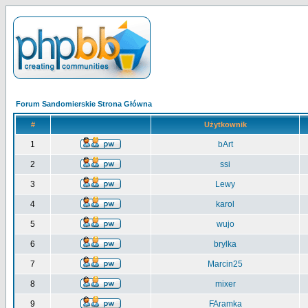
Forum Sandomierskie Strona Główna
#
Użytkownik
1
bArt
2
ssi
3
Lewy
4
karol
5
wujo
6
brylka
7
Marcin25
8
mixer
9
FAramka