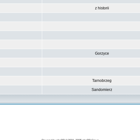
z historii
Gorzyce
Tarnobrzeg
Sandomierz