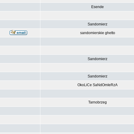
Esende
Sandomierz
sandomierskie ghetto
Sandomierz
Sandomierz
OkoLiCe SaNdOmIeRzA
Tarnobrzeg