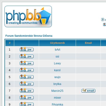
Forum Sandomierskie Strona Główna
#
Użytkownik
Email
1
bArt
2
ssi
3
Lewy
4
karol
5
wujo
6
brylka
7
Marcin25
8
mixer
9
FAramka