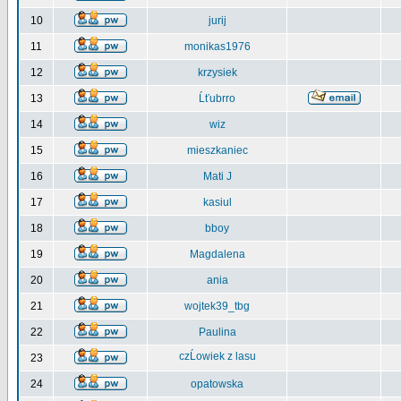
10
jurij
11
monikas1976
12
krzysiek
13
Ĺťubrro
14
wiz
15
mieszkaniec
16
Mati J
17
kasiul
18
bboy
19
Magdalena
20
ania
21
wojtek39_tbg
22
Paulina
czĹowiek z lasu
23
24
opatowska