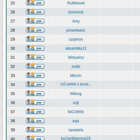
25
RuMianek
26
dominick
27
Amy
28
prowokator
29
szajmon
30
aksamitka11
31
Wirtualny
32
slotki
33
Marcin
czĹowiek z poza...
34
35
Wiking
36
vojt
37
NICO666
38
aqq
39
saradela
beĹkotMarcina25
40