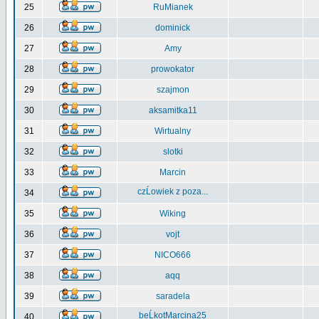
25
RuMianek
26
dominick
27
Amy
28
prowokator
29
szajmon
30
aksamitka11
31
Wirtualny
32
slotki
33
Marcin
czĹowiek z poza...
34
35
Wiking
36
vojt
37
NICO666
38
aqq
39
saradela
beĹkotMarcina25
40