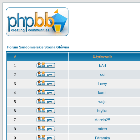
Forum Sandomierskie Strona Główna
#
Użytkownik
1
bArt
2
ssi
3
Lewy
4
karol
5
wujo
6
brylka
7
Marcin25
8
mixer
9
FAramka