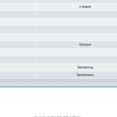
z historii
Gorzyce
Tarnobrzeg
Sandomierz