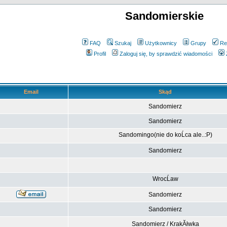
Sandomierskie
FAQ
Szukaj
Użytkownicy
Grupy
Re
Profil
Zaloguj się, by sprawdzić wiadomości
Email
Skąd
Sandomierz
Sandomierz
Sandomingo(nie do koĹca ale..:P)
Sandomierz
WrocĹaw
Sandomierz
Sandomierz
Sandomierz / KrakĂłwka