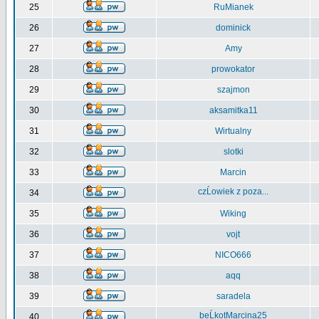
25
RuMianek
26
dominick
27
Amy
28
prowokator
29
szajmon
30
aksamitka11
31
Wirtualny
32
slotki
33
Marcin
czĹowiek z poza...
34
35
Wiking
36
vojt
37
NICO666
38
aqq
39
saradela
beĹkotMarcina25
40