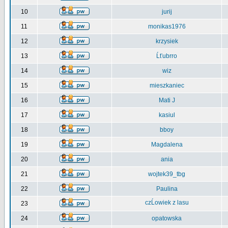
10
jurij
11
monikas1976
12
krzysiek
13
Ĺťubrro
14
wiz
15
mieszkaniec
16
Mati J
17
kasiul
18
bboy
19
Magdalena
20
ania
21
wojtek39_tbg
22
Paulina
czĹowiek z lasu
23
24
opatowska