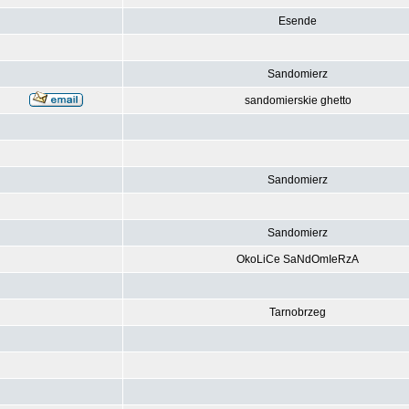
Esende
Sandomierz
sandomierskie ghetto
Sandomierz
Sandomierz
OkoLiCe SaNdOmIeRzA
Tarnobrzeg