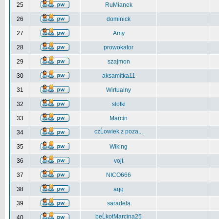
25
RuMianek
26
dominick
27
Amy
28
prowokator
29
szajmon
30
aksamitka11
31
Wirtualny
32
slotki
33
Marcin
czĹowiek z poza...
34
35
Wiking
36
vojt
37
NICO666
38
aqq
39
saradela
beĹkotMarcina25
40