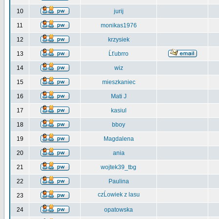
10
jurij
11
monikas1976
12
krzysiek
13
Ĺťubrro
14
wiz
15
mieszkaniec
16
Mati J
17
kasiul
18
bboy
19
Magdalena
20
ania
21
wojtek39_tbg
22
Paulina
czĹowiek z lasu
23
24
opatowska