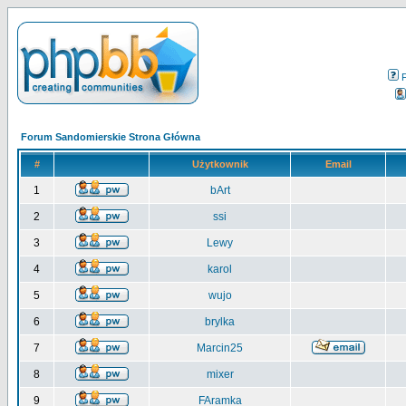
Forum Sandomierskie Strona Główna
#
Użytkownik
Email
1
bArt
2
ssi
3
Lewy
4
karol
5
wujo
6
brylka
7
Marcin25
8
mixer
9
FAramka