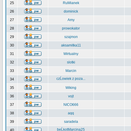
25
RuMianek
26
dominick
27
Amy
28
prowokator
29
szajmon
30
aksamitka11
31
Wirtualny
32
slotki
33
Marcin
czĹowiek z poza...
34
35
Wiking
36
vojt
37
NICO666
38
aqq
39
saradela
beĹkotMarcina25
40