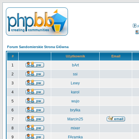
Forum Sandomierskie Strona Główna
#
Użytkownik
Email
1
bArt
2
ssi
3
Lewy
4
karol
5
wujo
6
brylka
7
Marcin25
8
mixer
9
FAramka