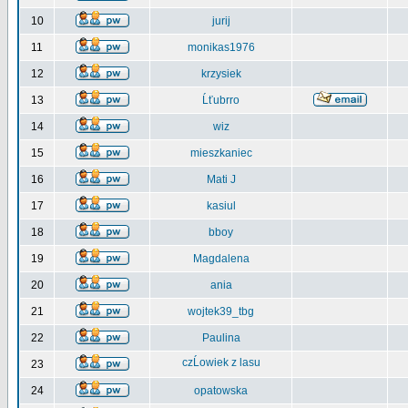
10
jurij
11
monikas1976
12
krzysiek
13
Ĺťubrro
14
wiz
15
mieszkaniec
16
Mati J
17
kasiul
18
bboy
19
Magdalena
20
ania
21
wojtek39_tbg
22
Paulina
czĹowiek z lasu
23
24
opatowska