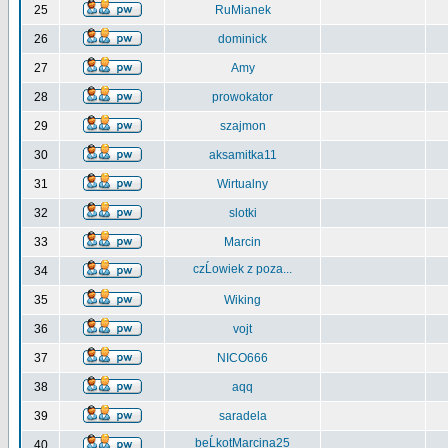
25
RuMianek
26
dominick
27
Amy
28
prowokator
29
szajmon
30
aksamitka11
31
Wirtualny
32
slotki
33
Marcin
czĹowiek z poza...
34
35
Wiking
36
vojt
37
NICO666
38
aqq
39
saradela
beĹkotMarcina25
40