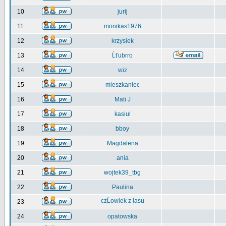
10
jurij
11
monikas1976
12
krzysiek
13
Ĺťubrro
14
wiz
15
mieszkaniec
16
Mati J
17
kasiul
18
bboy
19
Magdalena
20
ania
21
wojtek39_tbg
22
Paulina
czĹowiek z lasu
23
24
opatowska