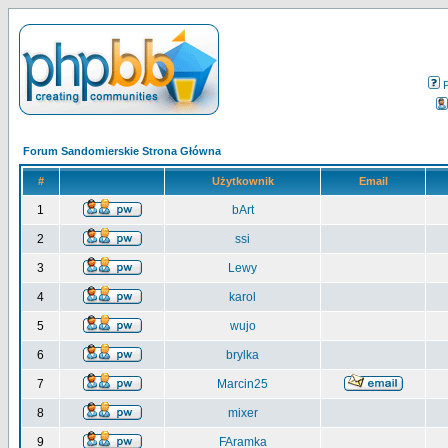
Forum Sandomierskie Strona Główna
#
Użytkownik
Email
1
bArt
2
ssi
3
Lewy
4
karol
5
wujo
6
brylka
7
Marcin25
8
mixer
9
FAramka