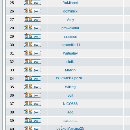
25
RuMianek
26
dominick
27
Amy
28
prowokator
29
szajmon
30
aksamitka11
31
Wirtualny
32
slotki
33
Marcin
czĹowiek z poza...
34
35
Wiking
36
vojt
37
NICO666
38
aqq
39
saradela
beĹkotMarcina25
40