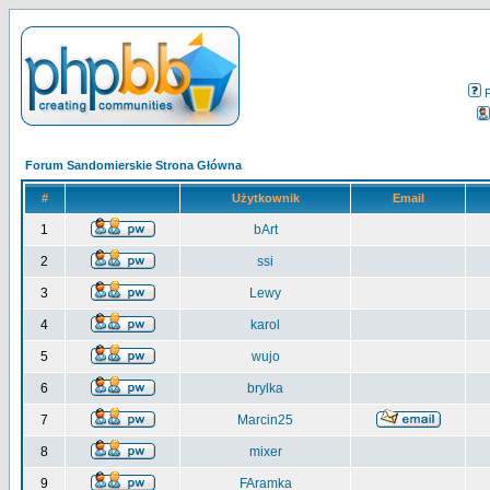
Forum Sandomierskie Strona Główna
#
Użytkownik
Email
1
bArt
2
ssi
3
Lewy
4
karol
5
wujo
6
brylka
7
Marcin25
8
mixer
9
FAramka