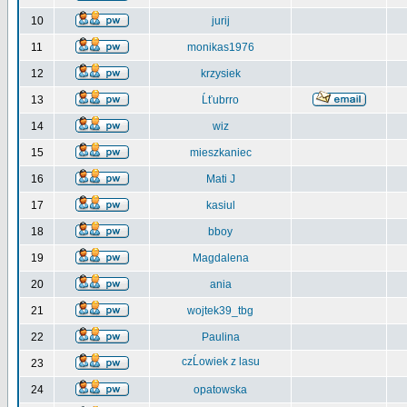
10
jurij
11
monikas1976
12
krzysiek
13
Ĺťubrro
14
wiz
15
mieszkaniec
16
Mati J
17
kasiul
18
bboy
19
Magdalena
20
ania
21
wojtek39_tbg
22
Paulina
czĹowiek z lasu
23
24
opatowska