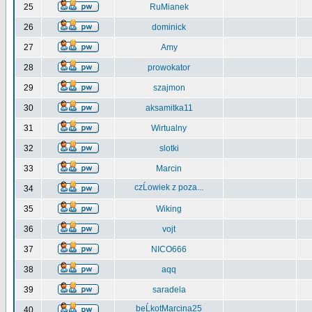
25
RuMianek
26
dominick
27
Amy
28
prowokator
29
szajmon
30
aksamitka11
31
Wirtualny
32
slotki
33
Marcin
czĹowiek z poza...
34
35
Wiking
36
vojt
37
NICO666
38
aqq
39
saradela
beĹkotMarcina25
40