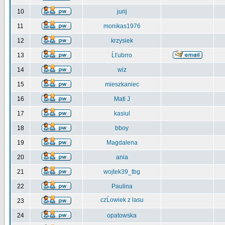
10
jurij
11
monikas1976
12
krzysiek
13
Ĺťubrro
14
wiz
15
mieszkaniec
16
Mati J
17
kasiul
18
bboy
19
Magdalena
20
ania
21
wojtek39_tbg
22
Paulina
czĹowiek z lasu
23
24
opatowska