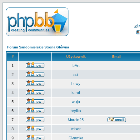
Forum Sandomierskie Strona Główna
#
Użytkownik
Email
1
bArt
2
ssi
3
Lewy
4
karol
5
wujo
6
brylka
7
Marcin25
8
mixer
9
FAramka