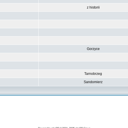
z historii
Gorzyce
Tarnobrzeg
Sandomierz