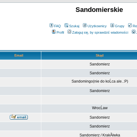
Sandomierskie
FAQ
Szukaj
Użytkownicy
Grupy
Re
Profil
Zaloguj się, by sprawdzić wiadomości
Email
Skąd
Sandomierz
Sandomierz
Sandomingo(nie do koĹca ale..:P)
Sandomierz
WrocĹaw
Sandomierz
Sandomierz
Sandomierz / KrakĂłwka