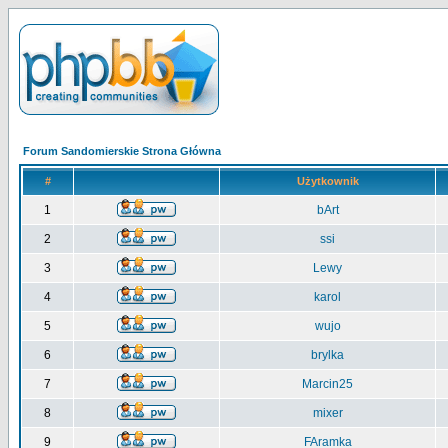
Forum Sandomierskie Strona Główna
#
Użytkownik
1
bArt
2
ssi
3
Lewy
4
karol
5
wujo
6
brylka
7
Marcin25
8
mixer
9
FAramka