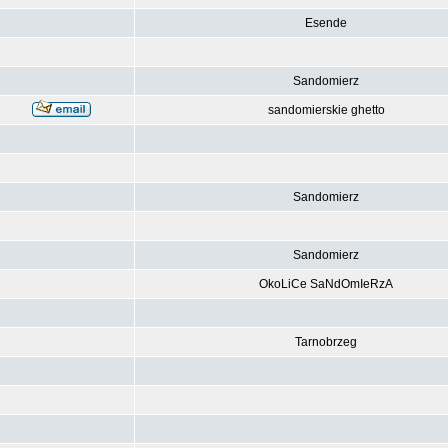
Esende
Sandomierz
sandomierskie ghetto
Sandomierz
Sandomierz
OkoLiCe SaNdOmIeRzA
Tarnobrzeg