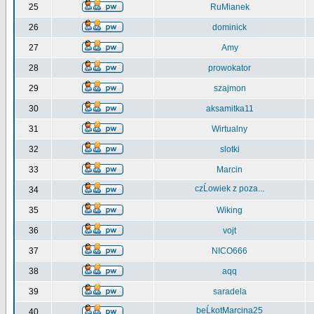
25
RuMianek
26
dominick
27
Amy
28
prowokator
29
szajmon
30
aksamitka11
31
Wirtualny
32
slotki
33
Marcin
czĹowiek z poza...
34
35
Wiking
36
vojt
37
NICO666
38
aqq
39
saradela
beĹkotMarcina25
40