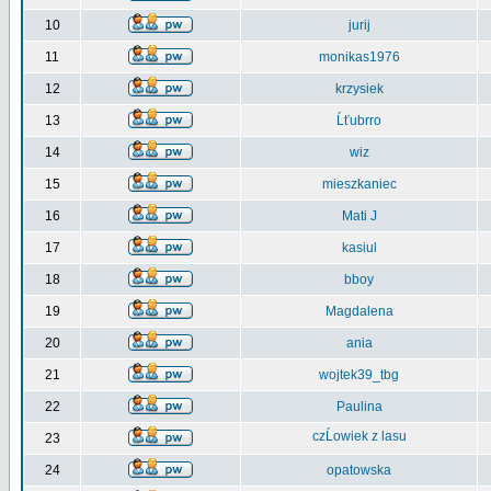
10
jurij
11
monikas1976
12
krzysiek
13
Ĺťubrro
14
wiz
15
mieszkaniec
16
Mati J
17
kasiul
18
bboy
19
Magdalena
20
ania
21
wojtek39_tbg
22
Paulina
czĹowiek z lasu
23
24
opatowska