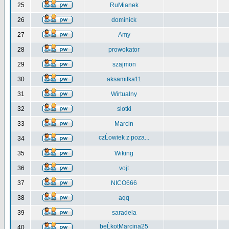
25
RuMianek
26
dominick
27
Amy
28
prowokator
29
szajmon
30
aksamitka11
31
Wirtualny
32
slotki
33
Marcin
czĹowiek z poza...
34
35
Wiking
36
vojt
37
NICO666
38
aqq
39
saradela
beĹkotMarcina25
40