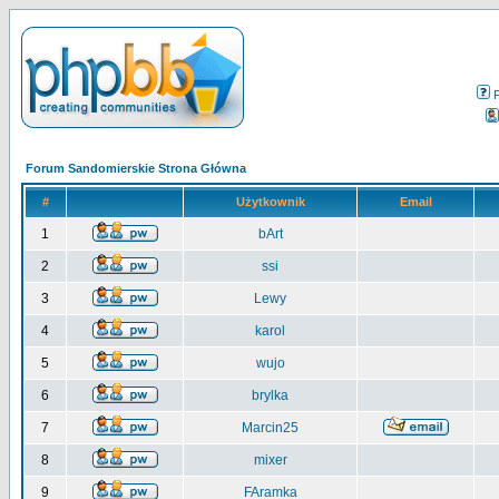
Forum Sandomierskie Strona Główna
#
Użytkownik
Email
1
bArt
2
ssi
3
Lewy
4
karol
5
wujo
6
brylka
7
Marcin25
8
mixer
9
FAramka