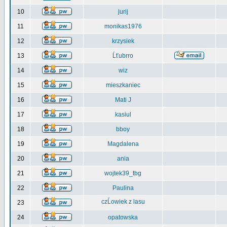
10
jurij
11
monikas1976
12
krzysiek
13
Ĺťubrro
14
wiz
15
mieszkaniec
16
Mati J
17
kasiul
18
bboy
19
Magdalena
20
ania
21
wojtek39_tbg
22
Paulina
czĹowiek z lasu
23
24
opatowska