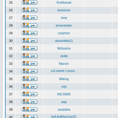
25
RuMianek
26
dominick
27
Amy
28
prowokator
29
szajmon
30
aksamitka11
31
Wirtualny
32
slotki
33
Marcin
czĹowiek z poza...
34
35
Wiking
36
vojt
37
NICO666
38
aqq
39
saradela
beĹkotMarcina25
40