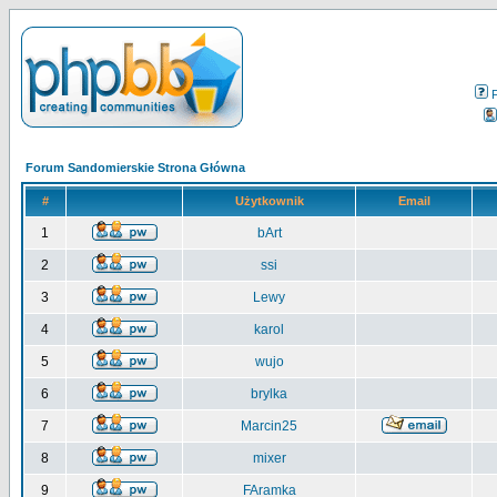
Forum Sandomierskie Strona Główna
#
Użytkownik
Email
1
bArt
2
ssi
3
Lewy
4
karol
5
wujo
6
brylka
7
Marcin25
8
mixer
9
FAramka