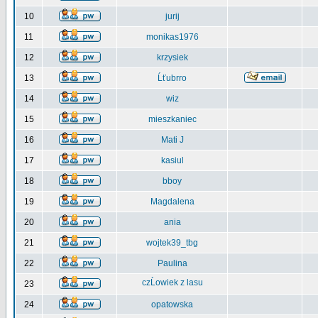
10
jurij
11
monikas1976
12
krzysiek
13
Ĺťubrro
14
wiz
15
mieszkaniec
16
Mati J
17
kasiul
18
bboy
19
Magdalena
20
ania
21
wojtek39_tbg
22
Paulina
czĹowiek z lasu
23
24
opatowska