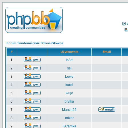
Forum Sandomierskie Strona Główna
#
Użytkownik
Email
1
bArt
2
ssi
3
Lewy
4
karol
5
wujo
6
brylka
7
Marcin25
8
mixer
9
FAramka