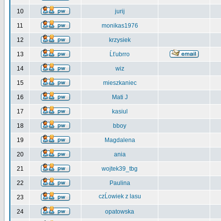
10
jurij
11
monikas1976
12
krzysiek
13
Ĺťubrro
14
wiz
15
mieszkaniec
16
Mati J
17
kasiul
18
bboy
19
Magdalena
20
ania
21
wojtek39_tbg
22
Paulina
czĹowiek z lasu
23
24
opatowska