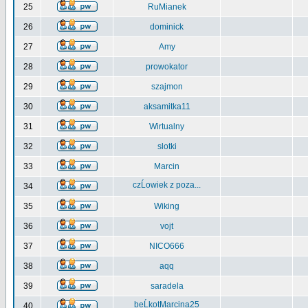
25
RuMianek
26
dominick
27
Amy
28
prowokator
29
szajmon
30
aksamitka11
31
Wirtualny
32
slotki
33
Marcin
czĹowiek z poza...
34
35
Wiking
36
vojt
37
NICO666
38
aqq
39
saradela
beĹkotMarcina25
40