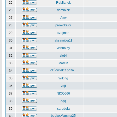
25
RuMianek
26
dominick
27
Amy
28
prowokator
29
szajmon
30
aksamitka11
31
Wirtualny
32
slotki
33
Marcin
czĹowiek z poza...
34
35
Wiking
36
vojt
37
NICO666
38
aqq
39
saradela
beĹkotMarcina25
40