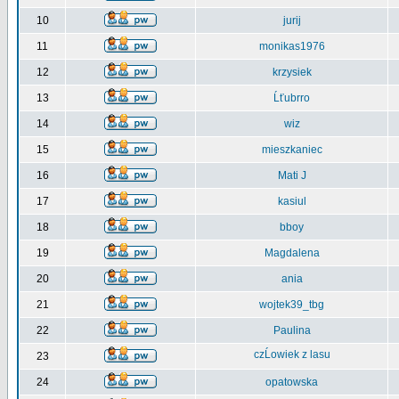
10
jurij
11
monikas1976
12
krzysiek
13
Ĺťubrro
14
wiz
15
mieszkaniec
16
Mati J
17
kasiul
18
bboy
19
Magdalena
20
ania
21
wojtek39_tbg
22
Paulina
czĹowiek z lasu
23
24
opatowska