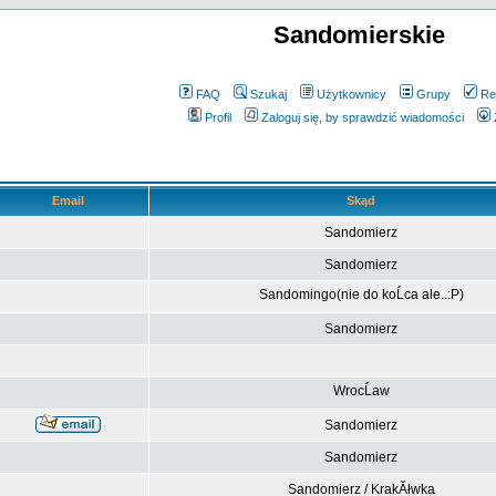
Sandomierskie
FAQ
Szukaj
Użytkownicy
Grupy
Re
Profil
Zaloguj się, by sprawdzić wiadomości
Email
Skąd
Sandomierz
Sandomierz
Sandomingo(nie do koĹca ale..:P)
Sandomierz
WrocĹaw
Sandomierz
Sandomierz
Sandomierz / KrakĂłwka