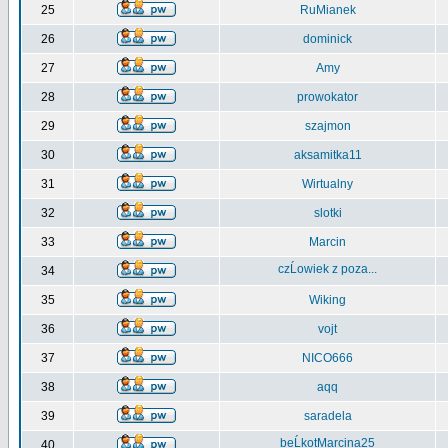
25
RuMianek
26
dominick
27
Amy
28
prowokator
29
szajmon
30
aksamitka11
31
Wirtualny
32
slotki
33
Marcin
czĹowiek z poza...
34
35
Wiking
36
vojt
37
NICO666
38
aqq
39
saradela
beĹkotMarcina25
40