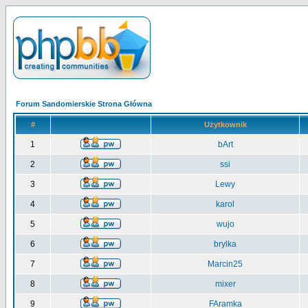
Forum Sandomierskie Strona Główna
#
Użytkownik
1
bArt
2
ssi
3
Lewy
4
karol
5
wujo
6
brylka
7
Marcin25
8
mixer
9
FAramka