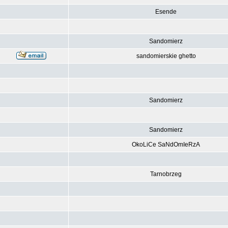
Esende
Sandomierz
sandomierskie ghetto
Sandomierz
Sandomierz
OkoLiCe SaNdOmIeRzA
Tarnobrzeg