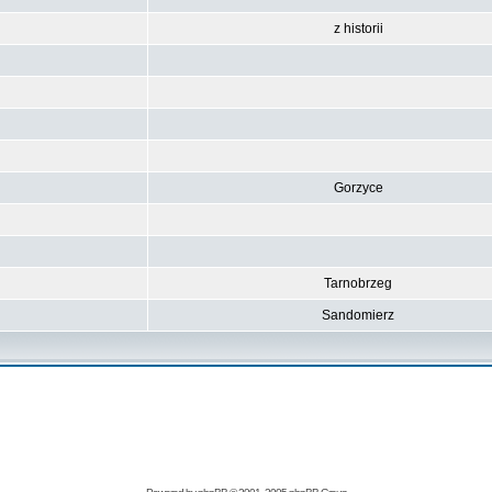
z historii
Gorzyce
Tarnobrzeg
Sandomierz