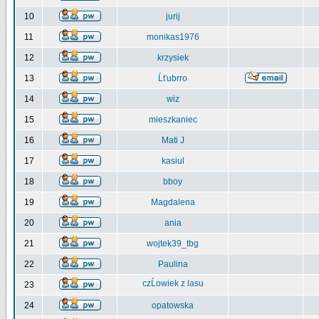
10
jurij
11
monikas1976
12
krzysiek
13
Ĺťubrro
14
wiz
15
mieszkaniec
16
Mati J
17
kasiul
18
bboy
19
Magdalena
20
ania
21
wojtek39_tbg
22
Paulina
czĹowiek z lasu
23
24
opatowska