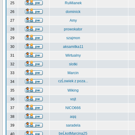
25
RuMianek
26
dominick
27
Amy
28
prowokator
29
szajmon
30
aksamitka11
31
Wirtualny
32
slotki
33
Marcin
czĹowiek z poza...
34
35
Wiking
36
vojt
37
NICO666
38
aqq
39
saradela
beĹkotMarcina25
40