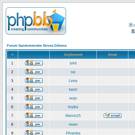
Forum Sandomierskie Strona Główna
#
Użytkownik
Email
1
bArt
2
ssi
3
Lewy
4
karol
5
wujo
6
brylka
7
Marcin25
8
mixer
9
FAramka