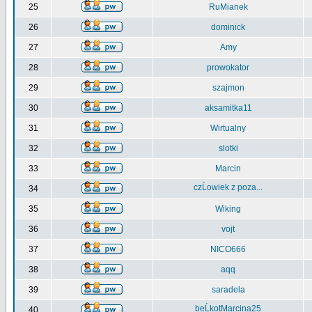
25
RuMianek
26
dominick
27
Amy
28
prowokator
29
szajmon
30
aksamitka11
31
Wirtualny
32
slotki
33
Marcin
czĹowiek z poza...
34
35
Wiking
36
vojt
37
NICO666
38
aqq
39
saradela
beĹkotMarcina25
40