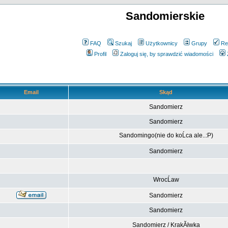
Sandomierskie
FAQ
Szukaj
Użytkownicy
Grupy
Re
Profil
Zaloguj się, by sprawdzić wiadomości
Email
Skąd
Sandomierz
Sandomierz
Sandomingo(nie do koĹca ale..:P)
Sandomierz
WrocĹaw
Sandomierz
Sandomierz
Sandomierz / KrakĂłwka