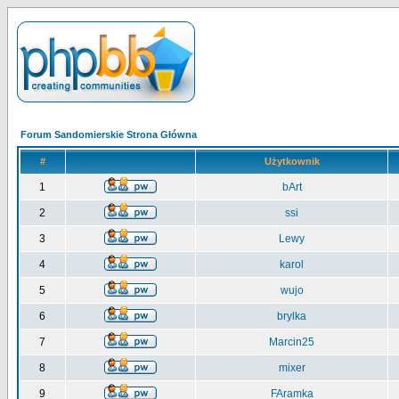
Forum Sandomierskie Strona Główna
#
Użytkownik
1
bArt
2
ssi
3
Lewy
4
karol
5
wujo
6
brylka
7
Marcin25
8
mixer
9
FAramka