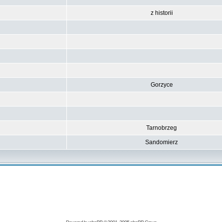
z historii
Gorzyce
Tarnobrzeg
Sandomierz