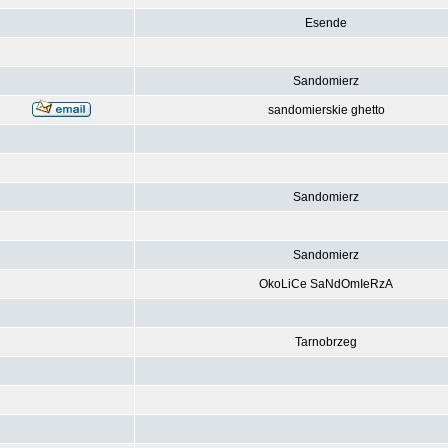
Esende
Sandomierz
sandomierskie ghetto
Sandomierz
Sandomierz
OkoLiCe SaNdOmIeRzA
Tarnobrzeg