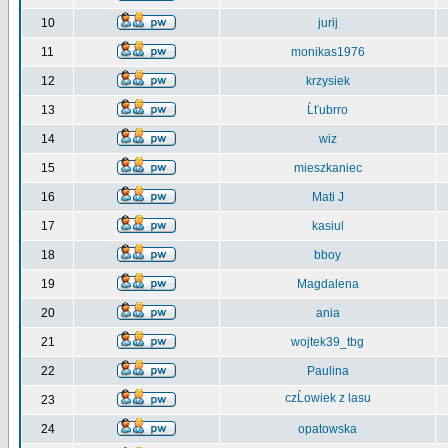
10
jurij
11
monikas1976
12
krzysiek
13
Ĺťubrro
14
wiz
15
mieszkaniec
16
Mati J
17
kasiul
18
bboy
19
Magdalena
20
ania
21
wojtek39_tbg
22
Paulina
czĹowiek z lasu
23
24
opatowska