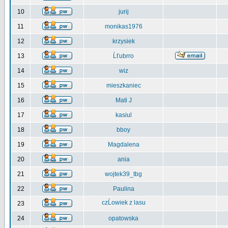
10
jurij
11
monikas1976
12
krzysiek
13
Ĺťubrro
14
wiz
15
mieszkaniec
16
Mati J
17
kasiul
18
bboy
19
Magdalena
20
ania
21
wojtek39_tbg
22
Paulina
czĹowiek z lasu
23
24
opatowska