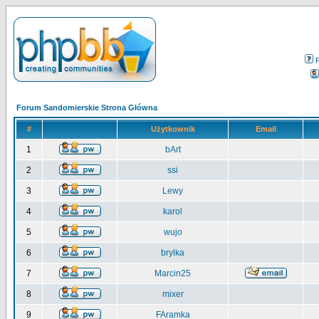
Forum Sandomierskie Strona Główna
#
Użytkownik
Email
1
bArt
2
ssi
3
Lewy
4
karol
5
wujo
6
brylka
7
Marcin25
8
mixer
9
FAramka