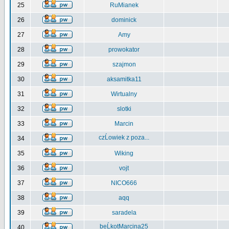
25
RuMianek
26
dominick
27
Amy
28
prowokator
29
szajmon
30
aksamitka11
31
Wirtualny
32
slotki
33
Marcin
czĹowiek z poza...
34
35
Wiking
36
vojt
37
NICO666
38
aqq
39
saradela
beĹkotMarcina25
40