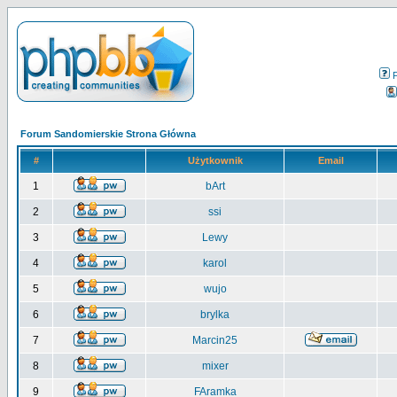
Forum Sandomierskie Strona Główna
#
Użytkownik
Email
1
bArt
2
ssi
3
Lewy
4
karol
5
wujo
6
brylka
7
Marcin25
8
mixer
9
FAramka