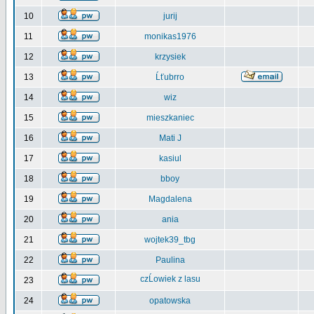
10
jurij
11
monikas1976
12
krzysiek
13
Ĺťubrro
14
wiz
15
mieszkaniec
16
Mati J
17
kasiul
18
bboy
19
Magdalena
20
ania
21
wojtek39_tbg
22
Paulina
czĹowiek z lasu
23
24
opatowska