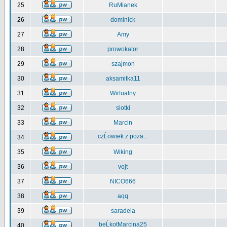
25
RuMianek
26
dominick
27
Amy
28
prowokator
29
szajmon
30
aksamitka11
31
Wirtualny
32
slotki
33
Marcin
czĹowiek z poza...
34
35
Wiking
36
vojt
37
NICO666
38
aqq
39
saradela
beĹkotMarcina25
40