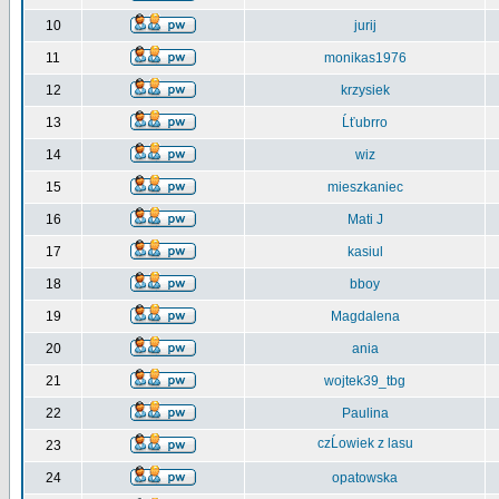
10
jurij
11
monikas1976
12
krzysiek
13
Ĺťubrro
14
wiz
15
mieszkaniec
16
Mati J
17
kasiul
18
bboy
19
Magdalena
20
ania
21
wojtek39_tbg
22
Paulina
czĹowiek z lasu
23
24
opatowska