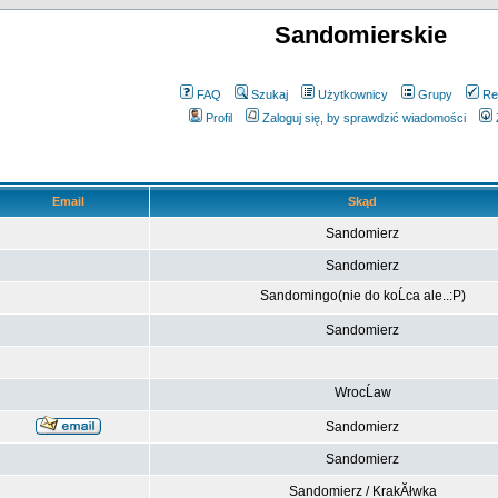
Sandomierskie
FAQ
Szukaj
Użytkownicy
Grupy
Re
Profil
Zaloguj się, by sprawdzić wiadomości
Email
Skąd
Sandomierz
Sandomierz
Sandomingo(nie do koĹca ale..:P)
Sandomierz
WrocĹaw
Sandomierz
Sandomierz
Sandomierz / KrakĂłwka