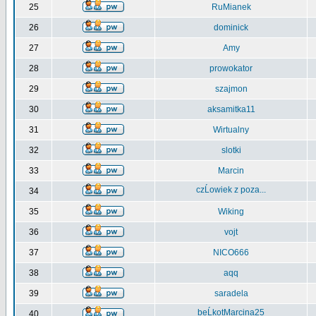
25
RuMianek
26
dominick
27
Amy
28
prowokator
29
szajmon
30
aksamitka11
31
Wirtualny
32
slotki
33
Marcin
czĹowiek z poza...
34
35
Wiking
36
vojt
37
NICO666
38
aqq
39
saradela
beĹkotMarcina25
40