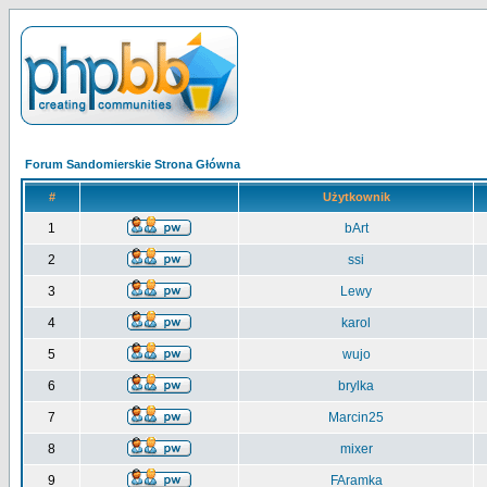
Forum Sandomierskie Strona Główna
#
Użytkownik
1
bArt
2
ssi
3
Lewy
4
karol
5
wujo
6
brylka
7
Marcin25
8
mixer
9
FAramka