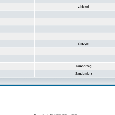
z historii
Gorzyce
Tarnobrzeg
Sandomierz