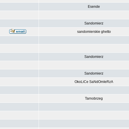
Esende
Sandomierz
sandomierskie ghetto
Sandomierz
Sandomierz
OkoLiCe SaNdOmIeRzA
Tarnobrzeg