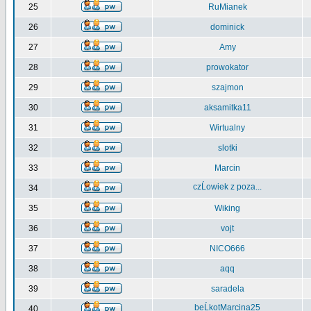
25
RuMianek
26
dominick
27
Amy
28
prowokator
29
szajmon
30
aksamitka11
31
Wirtualny
32
slotki
33
Marcin
czĹowiek z poza...
34
35
Wiking
36
vojt
37
NICO666
38
aqq
39
saradela
beĹkotMarcina25
40