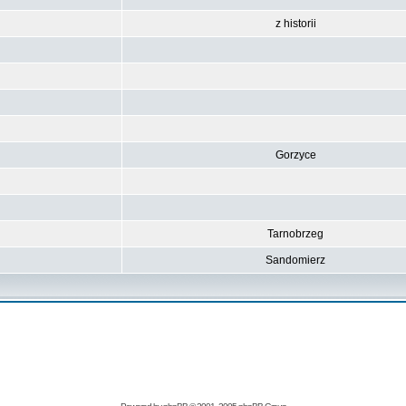
z historii
Gorzyce
Tarnobrzeg
Sandomierz