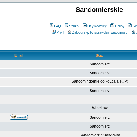
Sandomierskie
FAQ
Szukaj
Użytkownicy
Grupy
Re
Profil
Zaloguj się, by sprawdzić wiadomości
Email
Skąd
Sandomierz
Sandomierz
Sandomingo(nie do koĹca ale..:P)
Sandomierz
WrocĹaw
Sandomierz
Sandomierz
Sandomierz / KrakĂłwka