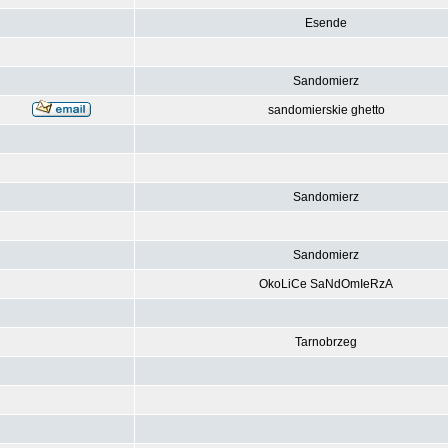
Esende
Sandomierz
sandomierskie ghetto
Sandomierz
Sandomierz
OkoLiCe SaNdOmIeRzA
Tarnobrzeg