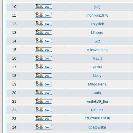
10
jurij
11
monikas1976
12
krzysiek
13
Ĺťubrro
14
wiz
15
mieszkaniec
16
Mati J
17
kasiul
18
bboy
19
Magdalena
20
ania
21
wojtek39_tbg
22
Paulina
czĹowiek z lasu
23
24
opatowska