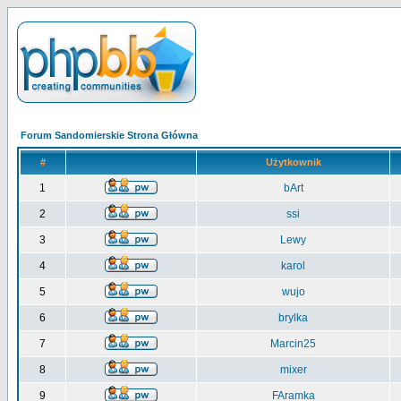
Forum Sandomierskie Strona Główna
#
Użytkownik
1
bArt
2
ssi
3
Lewy
4
karol
5
wujo
6
brylka
7
Marcin25
8
mixer
9
FAramka