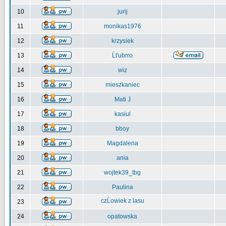
10
jurij
11
monikas1976
12
krzysiek
13
Ĺťubrro
14
wiz
15
mieszkaniec
16
Mati J
17
kasiul
18
bboy
19
Magdalena
20
ania
21
wojtek39_tbg
22
Paulina
czĹowiek z lasu
23
24
opatowska