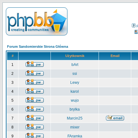
Forum Sandomierskie Strona Główna
#
Użytkownik
Email
1
bArt
2
ssi
3
Lewy
4
karol
5
wujo
6
brylka
7
Marcin25
8
mixer
9
FAramka