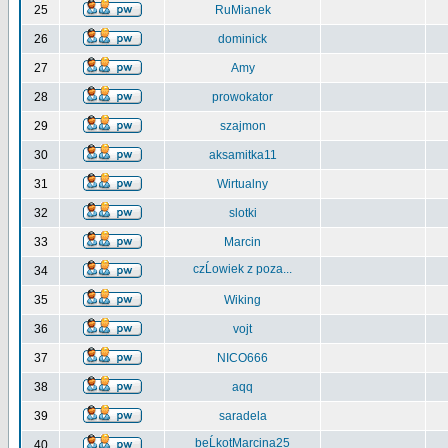
25
RuMianek
26
dominick
27
Amy
28
prowokator
29
szajmon
30
aksamitka11
31
Wirtualny
32
slotki
33
Marcin
czĹowiek z poza...
34
35
Wiking
36
vojt
37
NICO666
38
aqq
39
saradela
beĹkotMarcina25
40