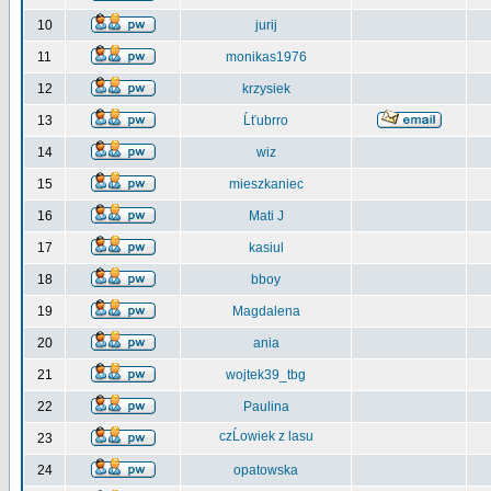
10
jurij
11
monikas1976
12
krzysiek
13
Ĺťubrro
14
wiz
15
mieszkaniec
16
Mati J
17
kasiul
18
bboy
19
Magdalena
20
ania
21
wojtek39_tbg
22
Paulina
czĹowiek z lasu
23
24
opatowska