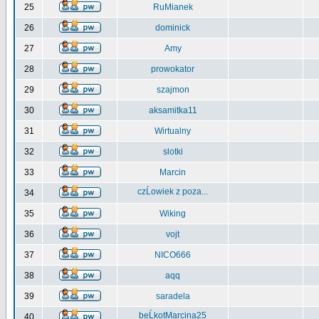
25
RuMianek
26
dominick
27
Amy
28
prowokator
29
szajmon
30
aksamitka11
31
Wirtualny
32
slotki
33
Marcin
czĹowiek z poza...
34
35
Wiking
36
vojt
37
NICO666
38
aqq
39
saradela
beĹkotMarcina25
40