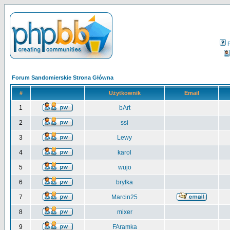
Forum Sandomierskie Strona Główna
#
Użytkownik
Email
1
bArt
2
ssi
3
Lewy
4
karol
5
wujo
6
brylka
7
Marcin25
8
mixer
9
FAramka