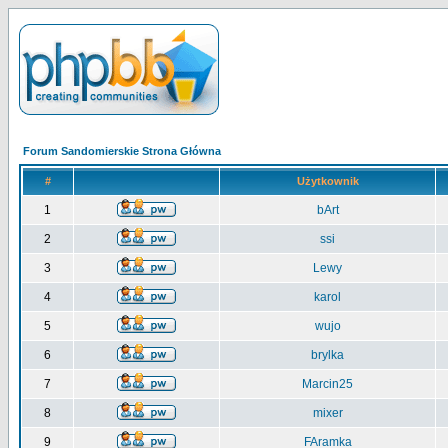
Forum Sandomierskie Strona Główna
#
Użytkownik
1
bArt
2
ssi
3
Lewy
4
karol
5
wujo
6
brylka
7
Marcin25
8
mixer
9
FAramka