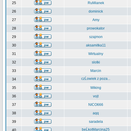
25
RuMianek
26
dominick
27
Amy
28
prowokator
29
szajmon
30
aksamitka11
31
Wirtualny
32
slotki
33
Marcin
czĹowiek z poza...
34
35
Wiking
36
vojt
37
NICO666
38
aqq
39
saradela
beĹkotMarcina25
40