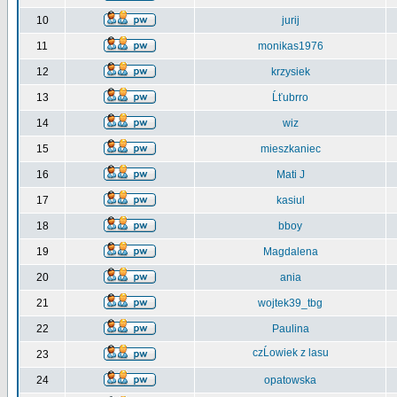
10
jurij
11
monikas1976
12
krzysiek
13
Ĺťubrro
14
wiz
15
mieszkaniec
16
Mati J
17
kasiul
18
bboy
19
Magdalena
20
ania
21
wojtek39_tbg
22
Paulina
czĹowiek z lasu
23
24
opatowska