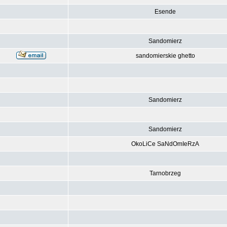
Esende
Sandomierz
sandomierskie ghetto
Sandomierz
Sandomierz
OkoLiCe SaNdOmIeRzA
Tarnobrzeg