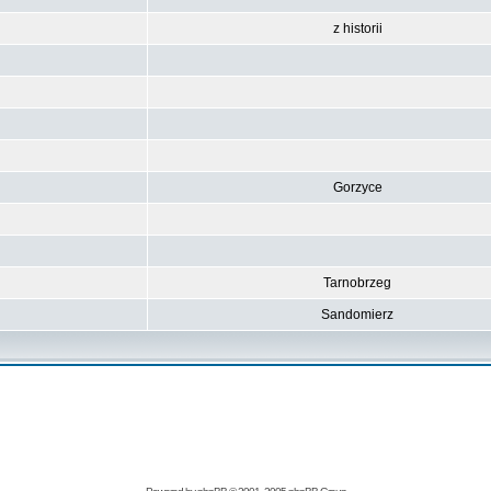
z historii
Gorzyce
Tarnobrzeg
Sandomierz