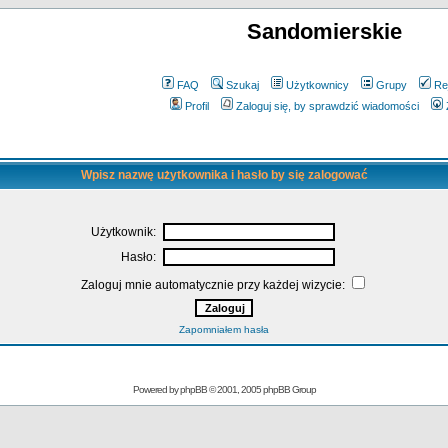
Sandomierskie
FAQ
Szukaj
Użytkownicy
Grupy
Re
Profil
Zaloguj się, by sprawdzić wiadomości
Wpisz nazwę użytkownika i hasło by się zalogować
Użytkownik:
Hasło:
Zaloguj mnie automatycznie przy każdej wizycie:
Zapomniałem hasła
Powered by
phpBB
© 2001, 2005 phpBB Group