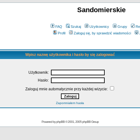
Sandomierskie
FAQ
Szukaj
Użytkownicy
Grupy
Re
Profil
Zaloguj się, by sprawdzić wiadomości
Wpisz nazwę użytkownika i hasło by się zalogować
Użytkownik:
Hasło:
Zaloguj mnie automatycznie przy każdej wizycie:
Zapomniałem hasła
Powered by
phpBB
© 2001, 2005 phpBB Group