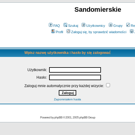
Sandomierskie
FAQ
Szukaj
Użytkownicy
Grupy
Re
Profil
Zaloguj się, by sprawdzić wiadomości
Wpisz nazwę użytkownika i hasło by się zalogować
Użytkownik:
Hasło:
Zaloguj mnie automatycznie przy każdej wizycie:
Zapomniałem hasła
Powered by
phpBB
© 2001, 2005 phpBB Group