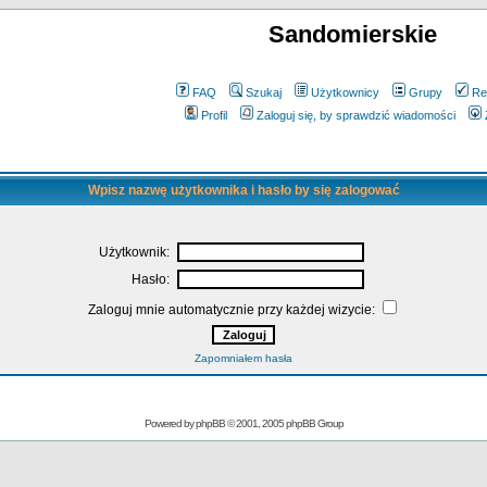
Sandomierskie
FAQ
Szukaj
Użytkownicy
Grupy
Re
Profil
Zaloguj się, by sprawdzić wiadomości
Wpisz nazwę użytkownika i hasło by się zalogować
Użytkownik:
Hasło:
Zaloguj mnie automatycznie przy każdej wizycie:
Zapomniałem hasła
Powered by
phpBB
© 2001, 2005 phpBB Group