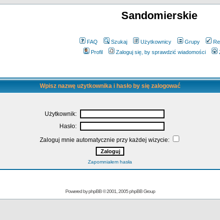
Sandomierskie
FAQ
Szukaj
Użytkownicy
Grupy
Re
Profil
Zaloguj się, by sprawdzić wiadomości
Wpisz nazwę użytkownika i hasło by się zalogować
Użytkownik:
Hasło:
Zaloguj mnie automatycznie przy każdej wizycie:
Zapomniałem hasła
Powered by
phpBB
© 2001, 2005 phpBB Group