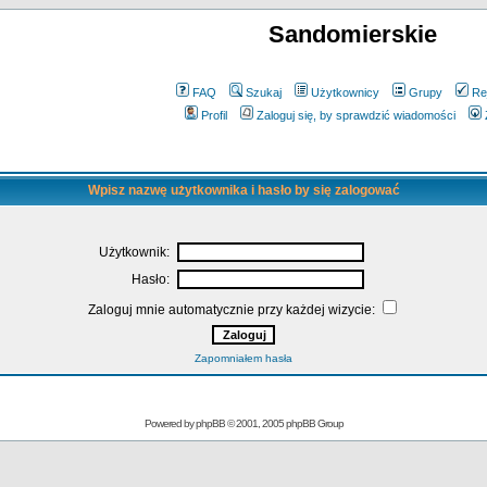
Sandomierskie
FAQ
Szukaj
Użytkownicy
Grupy
Re
Profil
Zaloguj się, by sprawdzić wiadomości
Wpisz nazwę użytkownika i hasło by się zalogować
Użytkownik:
Hasło:
Zaloguj mnie automatycznie przy każdej wizycie:
Zapomniałem hasła
Powered by
phpBB
© 2001, 2005 phpBB Group