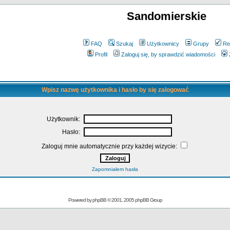
Sandomierskie
FAQ
Szukaj
Użytkownicy
Grupy
Re
Profil
Zaloguj się, by sprawdzić wiadomości
Wpisz nazwę użytkownika i hasło by się zalogować
Użytkownik:
Hasło:
Zaloguj mnie automatycznie przy każdej wizycie:
Zapomniałem hasła
Powered by
phpBB
© 2001, 2005 phpBB Group