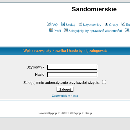
Sandomierskie
FAQ
Szukaj
Użytkownicy
Grupy
Re
Profil
Zaloguj się, by sprawdzić wiadomości
Wpisz nazwę użytkownika i hasło by się zalogować
Użytkownik:
Hasło:
Zaloguj mnie automatycznie przy każdej wizycie:
Zapomniałem hasła
Powered by
phpBB
© 2001, 2005 phpBB Group