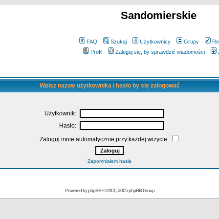
Sandomierskie
FAQ
Szukaj
Użytkownicy
Grupy
Re
Profil
Zaloguj się, by sprawdzić wiadomości
Wpisz nazwę użytkownika i hasło by się zalogować
Użytkownik:
Hasło:
Zaloguj mnie automatycznie przy każdej wizycie:
Zapomniałem hasła
Powered by
phpBB
© 2001, 2005 phpBB Group