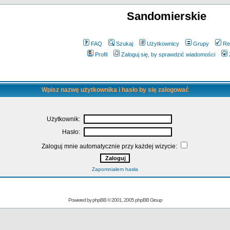
Sandomierskie
FAQ
Szukaj
Użytkownicy
Grupy
Re
Profil
Zaloguj się, by sprawdzić wiadomości
Wpisz nazwę użytkownika i hasło by się zalogować
Użytkownik:
Hasło:
Zaloguj mnie automatycznie przy każdej wizycie:
Zapomniałem hasła
Powered by
phpBB
© 2001, 2005 phpBB Group