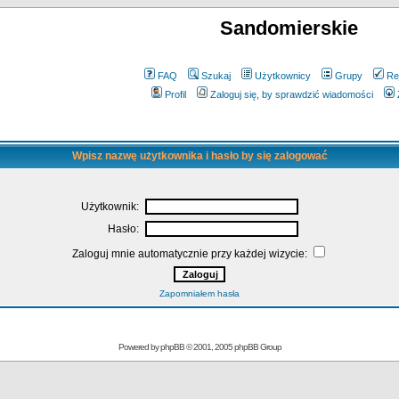
Sandomierskie
FAQ
Szukaj
Użytkownicy
Grupy
Re
Profil
Zaloguj się, by sprawdzić wiadomości
Wpisz nazwę użytkownika i hasło by się zalogować
Użytkownik:
Hasło:
Zaloguj mnie automatycznie przy każdej wizycie:
Zapomniałem hasła
Powered by
phpBB
© 2001, 2005 phpBB Group