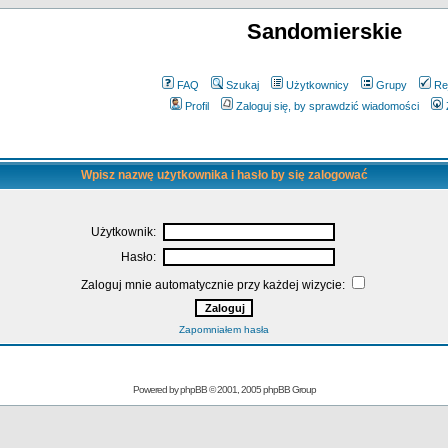
Sandomierskie
FAQ
Szukaj
Użytkownicy
Grupy
Re
Profil
Zaloguj się, by sprawdzić wiadomości
Wpisz nazwę użytkownika i hasło by się zalogować
Użytkownik:
Hasło:
Zaloguj mnie automatycznie przy każdej wizycie:
Zapomniałem hasła
Powered by
phpBB
© 2001, 2005 phpBB Group