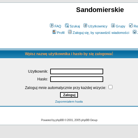
Sandomierskie
FAQ
Szukaj
Użytkownicy
Grupy
Re
Profil
Zaloguj się, by sprawdzić wiadomości
Wpisz nazwę użytkownika i hasło by się zalogować
Użytkownik:
Hasło:
Zaloguj mnie automatycznie przy każdej wizycie:
Zapomniałem hasła
Powered by
phpBB
© 2001, 2005 phpBB Group