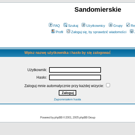
Sandomierskie
FAQ
Szukaj
Użytkownicy
Grupy
Re
Profil
Zaloguj się, by sprawdzić wiadomości
Wpisz nazwę użytkownika i hasło by się zalogować
Użytkownik:
Hasło:
Zaloguj mnie automatycznie przy każdej wizycie:
Zapomniałem hasła
Powered by
phpBB
© 2001, 2005 phpBB Group