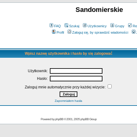
Sandomierskie
FAQ
Szukaj
Użytkownicy
Grupy
Re
Profil
Zaloguj się, by sprawdzić wiadomości
Wpisz nazwę użytkownika i hasło by się zalogować
Użytkownik:
Hasło:
Zaloguj mnie automatycznie przy każdej wizycie:
Zapomniałem hasła
Powered by
phpBB
© 2001, 2005 phpBB Group