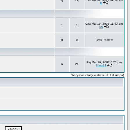
3
15
iti
Czw Maj 19, 2005 11:43 pm
1
1
ssi
0
0
Brak Postów
Pią Mar 16, 2007 6:23 pm
6
21
Siara13
Wszystkie czasy w strefie CET (Europa)