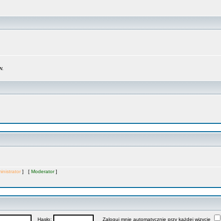
w.
inistrator
] [
Moderator
]
Hasło:
Zaloguj mnie automatycznie przy każdej wizycie