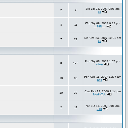
Sro Lip 04, 2007 9:08 am
2
2
ks
Wto Sty 09, 2007 6:33 pm
4
11
__NIN__
Nie Cze 24, 2007 10:01 am
7
71
ks
Pon Sty 08, 2007 1:07 pm
8
172
mixer
Pon Cze 11, 2007 11:07 am
10
83
bell
Czw Paź 12, 2006 9:14 pm
10
32
MediaTek
Nie Lut 11, 2007 2:01 am
2
11
PTK