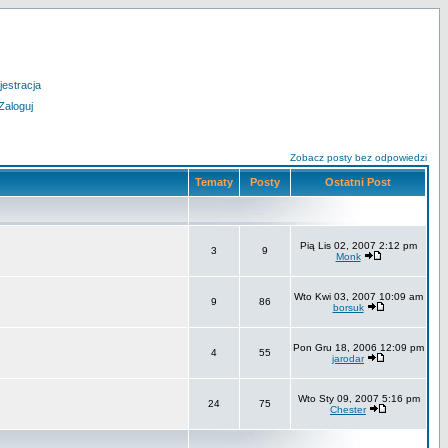
jestracja
Zaloguj
Zobacz posty bez odpowiedzi
Tematy
Posty
Ostatni Post
Pią Lis 02, 2007 2:12 pm
3
9
Monk
Wto Kwi 03, 2007 10:09 am
9
86
borsuk
Pon Gru 18, 2006 12:09 pm
4
55
jarodar
Wto Sty 09, 2007 5:16 pm
24
75
Chester