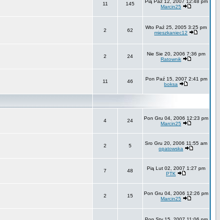
Pią Paź 12, 2007 12:48 pm
11
145
Marcin25
Wto Paź 25, 2005 3:25 pm
2
62
mieszkaniec12
Nie Sie 20, 2006 7:36 pm
2
24
Ratownik
Pon Paź 15, 2007 2:41 pm
11
46
boksa
Pon Gru 04, 2006 12:23 pm
4
24
Marcin25
Sro Gru 20, 2006 11:55 am
2
5
opatowska
Pią Lut 02, 2007 1:27 pm
7
48
PTK
Pon Gru 04, 2006 12:26 pm
2
15
Marcin25
Pon Sty 15, 2007 11:06 pm