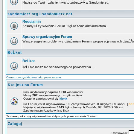
Napisz co Twoim zdaniem warto zobaczyÄ w Sandomierzu.
sandomierz.org i sandomierz.net
Regulamin
Zasady uĹźytkowania Forum. OgĹoszenia administratora.
Sprawy organizacyjne Forum
Wasze sugestie, problemy z dziaĹaniem Forum, propozycje nowych dziaĹĂł
BeĹkot
BeĹkot
JeĹli nie masz nic sensownego do powiedzenia....
Oznacz wszystkie fora jako przeczytane
Kto jest na Forum
Nasi użytkownicy napisali
1018
wiadomości
Mamy
287
zarejestrowanych użytkowników
Ostatnio zarejestrował się
Monk
Na Forum jest
8
użytkowników :: 0 Zarejestrowanych, 0 Ukrytych i 8 Gości [
Adm
Najwięcej użytkowników
3349
było obecnych Czw Maj 07, 2026 9:56 am
Zarejestrowani Użytkownicy: Brak
Te dane pokazują użytkowników aktywnych przez ostatnie 5 minut
Zaloguj
Użytkownik: