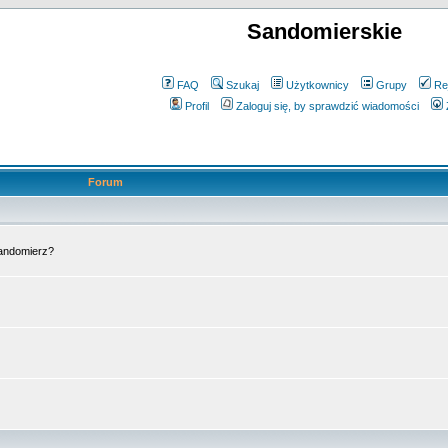
Sandomierskie
FAQ
Szukaj
Użytkownicy
Grupy
Re
Profil
Zaloguj się, by sprawdzić wiadomości
Forum
Sandomierz?