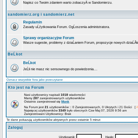
Napisz co Twoim zdaniem warto zobaczyÄ w Sandomierzu.
sandomierz.org i sandomierz.net
Regulamin
Zasady uĹźytkowania Forum. OgĹoszenia administratora.
Sprawy organizacyjne Forum
Wasze sugestie, problemy z dziaĹaniem Forum, propozycje nowych dziaĹĂł
BeĹkot
BeĹkot
JeĹli nie masz nic sensownego do powiedzenia....
Oznacz wszystkie fora jako przeczytane
Kto jest na Forum
Nasi użytkownicy napisali
1018
wiadomości
Mamy
287
zarejestrowanych użytkowników
Ostatnio zarejestrował się
Monk
Na Forum jest
21
użytkowników :: 0 Zarejestrowanych, 0 Ukrytych i 21 Gości [
A
Najwięcej użytkowników
3349
było obecnych Czw Maj 07, 2026 9:56 am
Zarejestrowani Użytkownicy: Brak
Te dane pokazują użytkowników aktywnych przez ostatnie 5 minut
Zaloguj
Użytkownik:
Hasło: