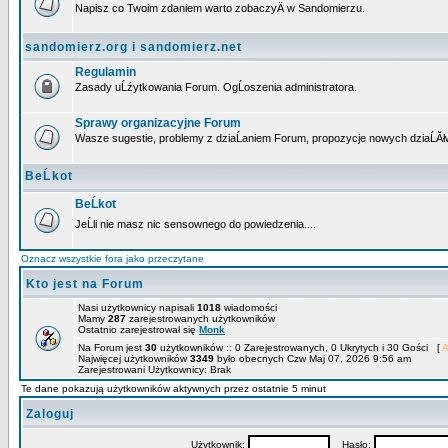
Napisz co Twoim zdaniem warto zobaczyÄ w Sandomierzu.
sandomierz.org i sandomierz.net
Regulamin
Zasady uĹźytkowania Forum. OgĹoszenia administratora.
Sprawy organizacyjne Forum
Wasze sugestie, problemy z dziaĹaniem Forum, propozycje nowych dziaĹĂł
BeĹkot
BeĹkot
JeĹli nie masz nic sensownego do powiedzenia....
Oznacz wszystkie fora jako przeczytane
Kto jest na Forum
Nasi użytkownicy napisali
1018
wiadomości
Mamy
287
zarejestrowanych użytkowników
Ostatnio zarejestrował się
Monk
Na Forum jest
30
użytkowników :: 0 Zarejestrowanych, 0 Ukrytych i 30 Gości [
A
Najwięcej użytkowników
3349
było obecnych Czw Maj 07, 2026 9:56 am
Zarejestrowani Użytkownicy: Brak
Te dane pokazują użytkowników aktywnych przez ostatnie 5 minut
Zaloguj
Użytkownik:
Hasło: