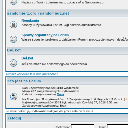
Napisz co Twoim zdaniem warto zobaczyÄ w Sandomierzu.
sandomierz.org i sandomierz.net
Regulamin
Zasady uĹźytkowania Forum. OgĹoszenia administratora.
Sprawy organizacyjne Forum
Wasze sugestie, problemy z dziaĹaniem Forum, propozycje nowych dziaĹĂł
BeĹkot
BeĹkot
JeĹli nie masz nic sensownego do powiedzenia....
Oznacz wszystkie fora jako przeczytane
Kto jest na Forum
Nasi użytkownicy napisali
1018
wiadomości
Mamy
287
zarejestrowanych użytkowników
Ostatnio zarejestrował się
Monk
Na Forum jest
11
użytkowników :: 0 Zarejestrowanych, 0 Ukrytych i 11 Gości [
A
Najwięcej użytkowników
3349
było obecnych Czw Maj 07, 2026 9:56 am
Zarejestrowani Użytkownicy: Brak
Te dane pokazują użytkowników aktywnych przez ostatnie 5 minut
Zaloguj
Użytkownik:
Hasło: