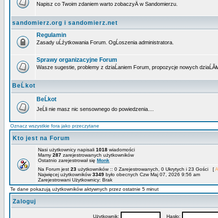
Napisz co Twoim zdaniem warto zobaczyÄ w Sandomierzu.
sandomierz.org i sandomierz.net
Regulamin
Zasady uĹźytkowania Forum. OgĹoszenia administratora.
Sprawy organizacyjne Forum
Wasze sugestie, problemy z dziaĹaniem Forum, propozycje nowych dziaĹĂł
BeĹkot
BeĹkot
JeĹli nie masz nic sensownego do powiedzenia....
Oznacz wszystkie fora jako przeczytane
Kto jest na Forum
Nasi użytkownicy napisali
1018
wiadomości
Mamy
287
zarejestrowanych użytkowników
Ostatnio zarejestrował się
Monk
Na Forum jest
23
użytkowników :: 0 Zarejestrowanych, 0 Ukrytych i 23 Gości [
A
Najwięcej użytkowników
3349
było obecnych Czw Maj 07, 2026 9:56 am
Zarejestrowani Użytkownicy: Brak
Te dane pokazują użytkowników aktywnych przez ostatnie 5 minut
Zaloguj
Użytkownik:
Hasło: