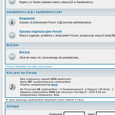
Napisz co Twoim zdaniem warto zobaczyÄ w Sandomierzu.
sandomierz.org i sandomierz.net
Regulamin
Zasady uĹźytkowania Forum. OgĹoszenia administratora.
Sprawy organizacyjne Forum
Wasze sugestie, problemy z dziaĹaniem Forum, propozycje nowych dziaĹĂł
BeĹkot
BeĹkot
JeĹli nie masz nic sensownego do powiedzenia....
Oznacz wszystkie fora jako przeczytane
Kto jest na Forum
Nasi użytkownicy napisali
1018
wiadomości
Mamy
287
zarejestrowanych użytkowników
Ostatnio zarejestrował się
Monk
Na Forum jest
36
użytkowników :: 0 Zarejestrowanych, 0 Ukrytych i 36 Gości [
A
Najwięcej użytkowników
3349
było obecnych Czw Maj 07, 2026 9:56 am
Zarejestrowani Użytkownicy: Brak
Te dane pokazują użytkowników aktywnych przez ostatnie 5 minut
Zaloguj
Użytkownik:
Hasło: